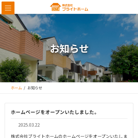
コ
ナ
ン
ビ
テ
ゲ
ン
ー
ツ
シ
へ
ョ
お知らせ
ス
ン
キ
に
ッ
移
プ
動
ホーム
お知らせ
ホームページをオープンいたしました。
2025.03.22
株式会社ブライトホームのホームページをオープンいたしま